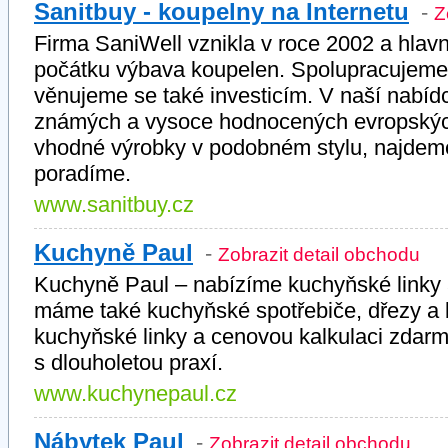
Sanitbuy - koupelny na Internetu
-
Z
Firma SaniWell vznikla v roce 2002 a hlavní 
počátku výbava koupelen. Spolupracujeme s
věnujeme se také investicím. V naší nabíd
známých a vysoce hodnocených evropskýc
vhodné výrobky v podobném stylu, najdeme
poradíme.
www.sanitbuy.cz
Kuchyně Paul
-
Zobrazit detail obchodu
Kuchyně Paul – nabízíme kuchyňské linky 
máme také kuchyňské spotřebiče, dřezy a b
kuchyňské linky a cenovou kalkulaci zdarm
s dlouholetou praxí.
www.kuchynepaul.cz
Nábytek Paul
-
Zobrazit detail obchodu