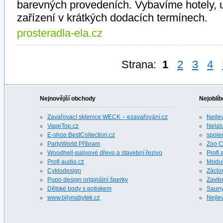
barevných provedeních. Vybavíme hotely, ub
zařízení v krátkých dodacích termínech.
prosteradla-ela.cz
Strana:
1
2
3
4
Nejnovější obchody
Nejoblíb
Zavařovací sklenice WECK – ezavařování.cz
Nejle
VapeTop.cz
Nelalu
E-shop BestCollection.cz
spole
PartyWorld Příbram
Zoo C
Woodhell-palivové dřevo a stavební řezivo
Profi 
Profi audio.cz
Modus
Cyklodesign
Záclon
Pupo design originální šperky
Zavibr
Dětské body s potiskem
Sauny 
www.bilynabytek.cz
Nejlev