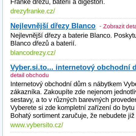
Franke dřezů, baterií a digestoří.
drezyfranke.cz/
Nejlevnější dřezy Blanco
-
Zobrazit det
Nejlevnější dřezy a baterie Blanco. Poskyt
Blanco dřezů a baterií.
blancodrezy.cz/
Vyber.si.to... internetový obchodní
detail obchodu
Internetový obchodní dům s nábytkem Vybe
zákazníka. Zakoupíte zde nejenom jednotli
sestavy, a to v různých barevných proveden
Vyberete si zde kompletní zařízení do bytu
Bohatý sortiment zaručuje, že nebudete již
www.vybersito.cz/