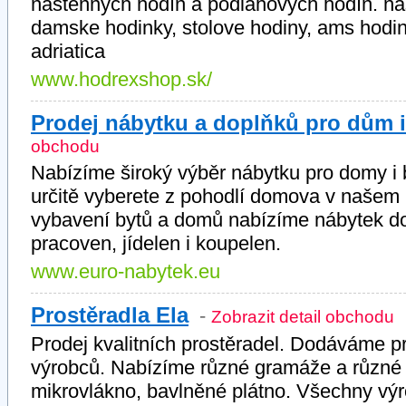
nástenných hodín a podlahových hodín. na
damske hodinky, stolove hodiny, ams hodiny
adriatica
www.hodrexshop.sk/
Prodej nábytku a doplňků pro dům i 
obchodu
Nabízíme široký výběr nábytku pro domy i b
určitě vyberete z pohodlí domova v našem
vybavení bytů a domů nabízíme nábytek do
pracoven, jídelen i koupelen.
www.euro-nabytek.eu
Prostěradla Ela
-
Zobrazit detail obchodu
Prodej kvalitních prostěradel. Dodáváme p
výrobců. Nabízíme různé gramáže a různé dr
mikrovlákno, bavlněné plátno. Všechny vý