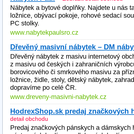
Nábytek a bytové doplňky. Najdete u nás ta
ložnice, obývací pokoje, rohové sedací soupr
PC stolky.
www.nabytekpaulsro.cz
Dřevěný masivní nábytek – DM náby
Dřevěný nábytek z masivu internetový obc
z masivu od českých i zahraničních výrob
borovicového či smrkového masivu za přízn
ložnice, židle, stoly, dětský nábytek, zah
dopravíme po celé ČR.
www.dreveny-masivni-nabytek.cz
HodrexShop.sk predaj značkových h
detail obchodu
Predaj značkových pánskych a dámskych ho