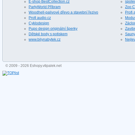
E-shop BestCollection.cz
spole
PartyWorld Příbram
Zoo C
Woodhell-palivové dřevo a stavební řezivo
Profi 
Profi audio.cz
Modus
Cyklodesign
Záclon
Pupo design originální šperky
Zavibr
Dětské body s potiskem
Sauny 
www.bilynabytek.cz
Nejlev
© 2009 - 2026 Eshopy.vtipalek.net