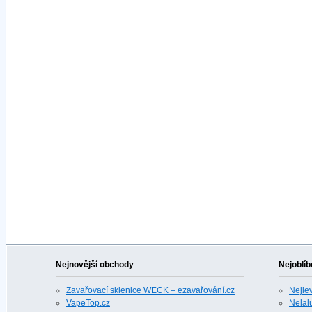
Nejnovější obchody
Nejoblíb
Zavařovací sklenice WECK – ezavařování.cz
Nejle
VapeTop.cz
Nelalu