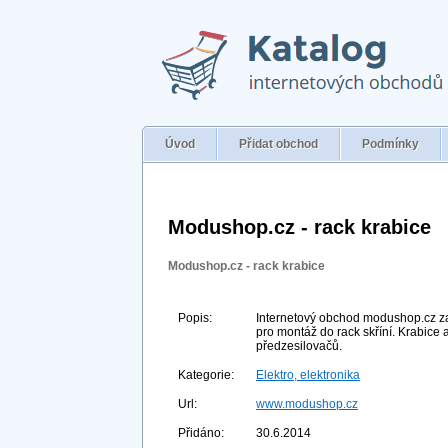
Úvod
Přidat obchod
Podmínky
Modushop.cz - rack krabice
Modushop.cz - rack krabice
Popis:
Internetový obchod modushop.cz zaj
pro montáž do rack skříní. Krabice 
předzesilovačů.
Kategorie:
Elektro, elektronika
Url:
www.modushop.cz
Přidáno:
30.6.2014