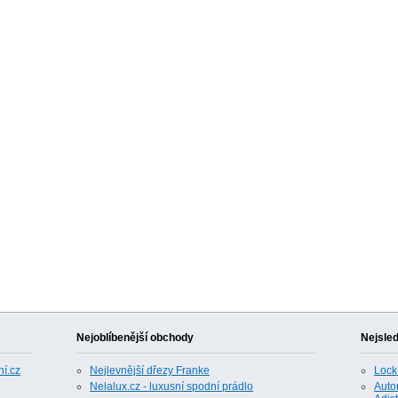
Nejoblíbenější obchody
Nejsle
í.cz
Nejlevnější dřezy Franke
Lock
Nelalux.cz - luxusní spodní prádlo
Auto