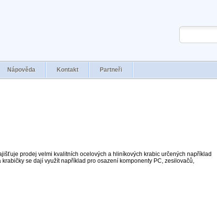
Nápověda
Kontakt
Partneři
išťuje prodej velmi kvalitních ocelových a hliníkových krabic určených například
a krabičky se dají využít například pro osazení komponenty PC, zesilovačů,