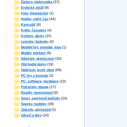
Elektro, elektronika
(37)
Erotické zboží
(9)
Foto, fotoaparáty
(1)
Hobby, volný čas
(44)
Kancelář
(8)
Knihy, časopisy
(4)
Květiny, dárky
(15)
Letenky, jízdenky
(0)
Mobilní hry, melodie, loga
(1)
Mobily, telefony
(9)
Nábytek, domácnost
(33)
Obchodní domy
(18)
Oblečení, textil, obuv
(69)
PC hry a konzole
(3)
PC, software, hardware
(10)
Potraviny, nápoje
(17)
Reality, nemovitosti
(0)
Sport, sportovní potřeby
(24)
Šperky, hodinky
(39)
Zájezdy, ubytování
(2)
Zdraví a léky
(24)