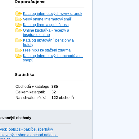
Doporučujeme
Katalog internetových www stránek
Velký online internetový snář
Katalog firem a společností
Online kuchařka - recepty a
inspirace online
Katalog ubytování, penziony a
hotely
Free Mp3 ke stažení zdarma
Katalog internetových obchodů a e-
shopů
Statistika
Obchodů v katalogu:
385
Celkem kategorií:
32
Na schválení čeká:
122
obchodů
dovanější obchody
PickTools.cz - paklíče, šperháky
rizovaný e-shop a obchod adidas -