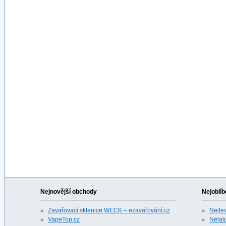
Nejnovější obchody
Nejoblíb
Zavařovací sklenice WECK – ezavařování.cz
Nejle
VapeTop.cz
Nelalu