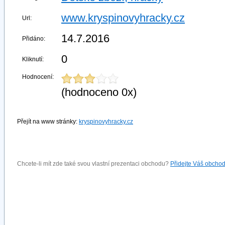
www.kryspinovyhracky.cz
Url:
14.7.2016
Přidáno:
0
Kliknutí:
Hodnocení:
(hodnoceno 0x)
Přejít na www stránky:
kryspinovyhracky.cz
Chcete-li mít zde také svou vlastní prezentaci obchodu?
Přidejte Váš obcho