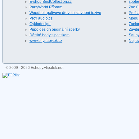
E-shop BestCollection.cz
spole
PartyWorld Příbram
Zoo C
Woodhell-palivové dřevo a stavební řezivo
Profi 
Profi audio.cz
Modus
Cyklodesign
Záclon
Pupo design originální šperky
Zavibr
Dětské body s potiskem
Sauny 
www.bilynabytek.cz
Nejlev
© 2009 - 2026 Eshopy.vtipalek.net