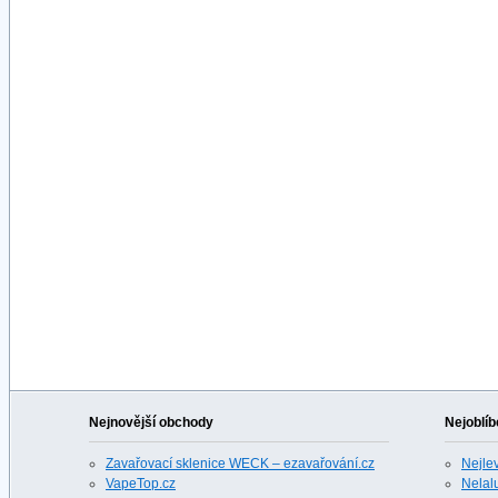
Nejnovější obchody
Nejoblíb
Zavařovací sklenice WECK – ezavařování.cz
Nejle
VapeTop.cz
Nelalu