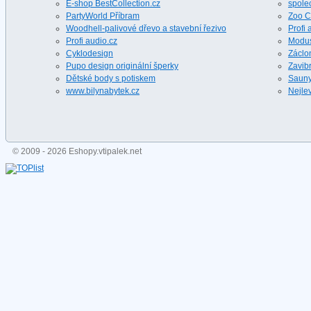
E-shop BestCollection.cz
spole
PartyWorld Příbram
Zoo C
Woodhell-palivové dřevo a stavební řezivo
Profi 
Profi audio.cz
Modus
Cyklodesign
Záclon
Pupo design originální šperky
Zavibr
Dětské body s potiskem
Sauny 
www.bilynabytek.cz
Nejlev
© 2009 - 2026 Eshopy.vtipalek.net